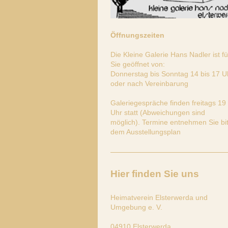
Öffnungszeiten
Die Kleine Galerie Hans Nadler ist fü
Sie geöffnet von:
Donnerstag bis Sonntag 14 bis 17 U
oder nach Vereinbarung
Galeriegespräche finden freitags 19
Uhr statt (Abweichungen sind
möglich). Termine entnehmen Sie bit
dem Ausstellungsplan
Hier finden Sie uns
Heimatverein Elsterwerda und
Umgebung e. V.
04910
Elsterwerda