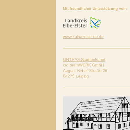
Mit freundlicher Unterstützung vom
www.kulturreise-ee.de
ONTRAS.Stadtbekannt
c/o teamWERK GmbH
August-Bebel-Straße 26
04275 Leipzig