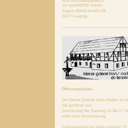
c/o teamWERK GmbH
August-Bebel-Straße 26
04275 Leipzig
Öffnungszeiten
Die Kleine Galerie Hans Nadler ist fü
Sie geöffnet von:
Donnerstag bis Sonntag 14 bis 17 U
oder nach Vereinbarung
Galeriegespräche finden freitags 19