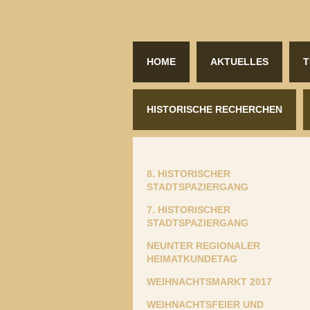
HOME
AKTUELLES
T
HISTORISCHE RECHERCHEN
8. HISTORISCHER
STADTSPAZIERGANG
7. HISTORISCHER
STADTSPAZIERGANG
NEUNTER REGIONALER
HEIMATKUNDETAG
WEIHNACHTSMARKT 2017
WEIHNACHTSFEIER UND