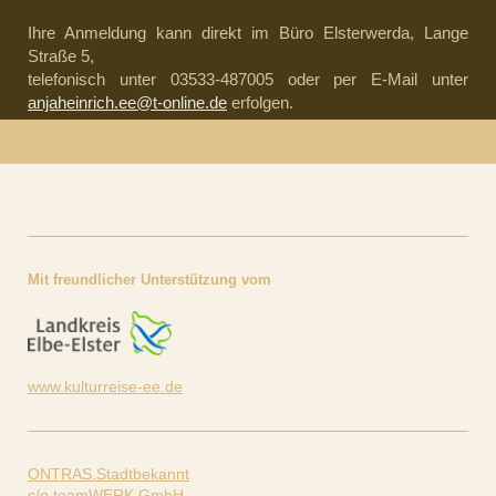
Ihre Anmeldung kann direkt im Büro Elsterwerda, Lange
Straße 5,
telefonisch unter 03533-487005 oder per E-Mail unter
anjaheinrich.ee@t-online.de
erfolgen.
Mit freundlicher Unterstützung vom
www.kulturreise-ee.de
ONTRAS.Stadtbekannt
c/o teamWERK GmbH